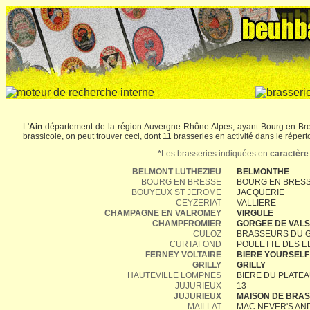
L'
Ain
département de la région Auvergne Rhône Alpes, ayant Bourg en Bre
brassicole, on peut trouver ceci, dont 11 brasseries en activité dans le réperto
*
Les brasseries indiquées en
caractère
BELMONT LUTHEZIEU
BELMONTHE
BOURG EN BRESSE
BOURG EN BRES
BOUYEUX ST JEROME
JACQUERIE
CEYZERIAT
VALLIERE
CHAMPAGNE EN VALROMEY
VIRGULE
CHAMPFROMIER
GORGEE DE VALS
CULOZ
BRASSEURS DU 
CURTAFOND
POULETTE DES E
FERNEY VOLTAIRE
BIERE YOURSELF
GRILLY
GRILLY
HAUTEVILLE LOMPNES
BIERE DU PLATE
JUJURIEUX
13
JUJURIEUX
MAISON DE BRA
MAILLAT
MAC NEVER'S AN