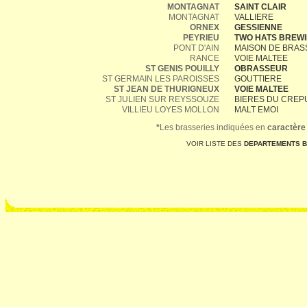
MONTAGNAT
SAINT CLAIR
MONTAGNAT
VALLIERE
ORNEX
GESSIENNE
PEYRIEU
TWO HATS BREW
PONT D'AIN
MAISON DE BRA
RANCE
VOIE MALTEE
ST GENIS POUILLY
OBRASSEUR
ST GERMAIN LES PAROISSES
GOUTTIERE
ST JEAN DE THURIGNEUX
VOIE MALTEE
ST JULIEN SUR REYSSOUZE
BIERES DU CREP
VILLIEU LOYES MOLLON
MALT EMOI
*
Les brasseries indiquées en
caractère
VOIR LISTE DES
DEPARTEMENTS 