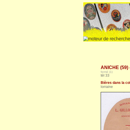
ANICHE (59) 
fermé (1)
tél 33
Bières dans la col
lorraine