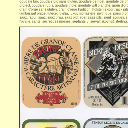
goudale bio, goudale bio sans gluten, goudale de noël, goudale de p
project, goudale rubis, goudale triple, goudale witt blanche, grain d'or
grain d'orge sans gluten, grain d'orge tradition, holsten export, jack pil
lambersart plage, lutèce, lutétia, luxor, monastère, mythique, paris blon
saaz, raoul, saaz, saaz brau, saaz old lager, saaz pils, saint jacques, s
l'ovalie, santé, secret des moines, septante 5, serval,
skovlyst
, sterlin