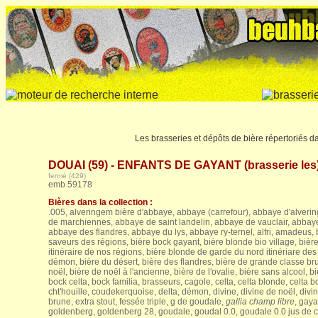
Les brasseries et dépôts de bière répertoriés 
DOUAI (59) - ENFANTS DE GAYANT (brasserie les
fermé (429)
emb 59178
Bières dans la collection :
.005, alveringem bière d'abbaye, abbaye (carrefour), abbaye d'alver
de marchiennes, abbaye de saint landelin, abbaye de vauclair, abbay
abbaye des flandres, abbaye du lys, abbaye ry-ternel, alfri, amadeus
saveurs des régions, bière bock gayant, bière blonde bio village, bièr
itinéraire de nos régions, bière blonde de garde du nord itinériare des
démon, bière du désert, bière des flandres, bière de grande classe bru
noël, bière de noël à l'ancienne, bière de l'ovalie, bière sans alcool, b
bock celta, bock familia, brasseurs, cagole, celta, celta blonde, celta
cht'houille, coudekerquoise, delta, démon, divine, divine de noël, divi
brune, extra stout, fessée triple, g de goudale,
gallia champ libre
, gaya
goldenberg, goldenberg 28, goudale, goudal 0.0, goudale 0.0 jus de c