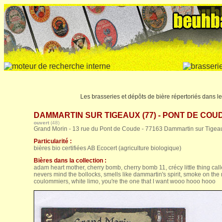
Les brasseries et dépôts de bière répertoriés dans 
DAMMARTIN SUR TIGEAUX (77) - PONT DE COUDE
ouvert
(48)
Grand Morin - 13 rue du Pont de Coude - 77163 Dammartin sur Tigea
Particularité :
bières bio certifiées AB Ecocert (agriculture biologique)
Bières dans la collection :
adam heart mother, cherry bomb, cherry bomb 11, crécy little thing calle
nevers mind the bollocks, smells like dammartin's spirit, smoke on the mor
coulommiers, white limo, you're the one that I want wooo hooo hooo