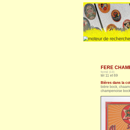
FERE CHAMPE
fermé (13)
tél 11 et 69
Bières dans la col
bière bock, chaam
champenoise bock s