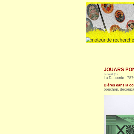
JOUARS PONT
ouvert
(5)
La Dauberie - 7876
Bières dans la col
bouchon, découpage