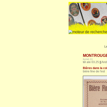
L
MONTROUGE (9
fermé (1)
tél ale 03.25
||
Andr
Bières dans la col
bière fine de l'est