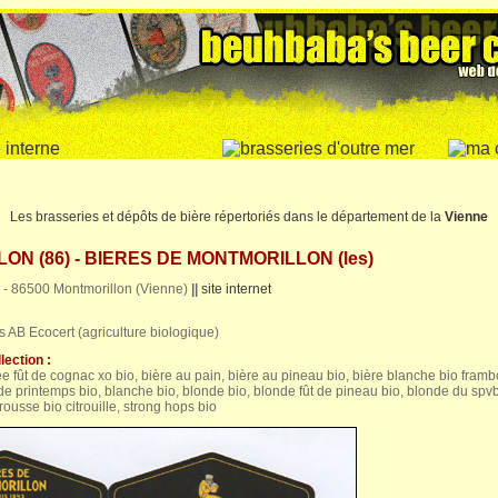
Les brasseries et dépôts de bière répertoriés dans le département de la
Vienne
N (86) - BIERES DE MONTMORILLON (les)
s - 86500 Montmorillon (Vienne)
||
site internet
es AB Ecocert (agriculture biologique)
lection :
 fût de cognac xo bio, bière au pain, bière au pineau bio, bière blanche bio frambo
 de printemps bio, blanche bio, blonde bio, blonde fût de pineau bio, blonde du spvb
rousse bio citrouille, strong hops bio