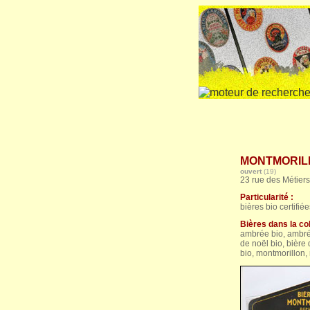
MONTMORILLO
ouvert
(19)
23 rue des Métier
Particularité :
bières bio certifié
Bières dans la col
ambrée bio, ambrée
de noël bio, bière
bio, montmorillon, 