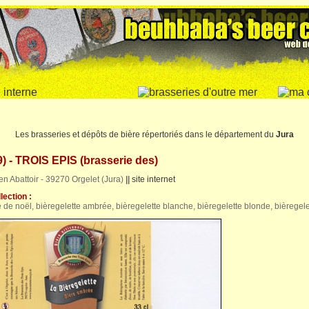
Les brasseries et dépôts de bière répertoriés dans le département du
Jura
 - TROIS EPIS (brasserie des)
en Abattoir - 39270 Orgelet (Jura)
||
site internet
lection :
e de noël, bièregelette ambrée, bièregelette blanche, bièregelette blonde, bièregel