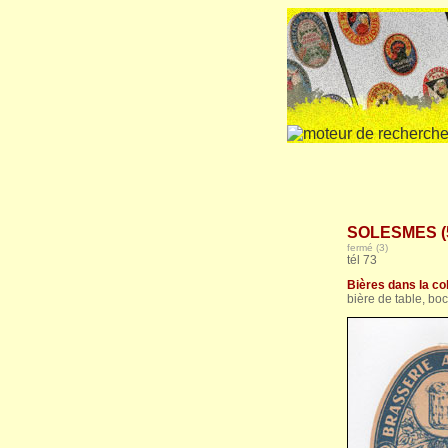
SOLESMES (5
fermé (3)
tél 73
Bières dans la col
bière de table, boc