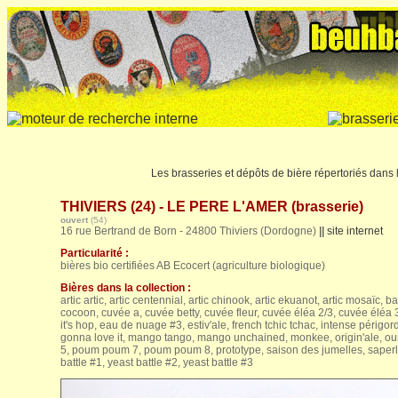
Les brasseries et dépôts de bière répertoriés dans
THIVIERS (24) - LE PERE L'AMER (brasserie)
ouvert
(54)
16 rue Bertrand de Born - 24800 Thiviers (Dordogne)
||
site internet
Particularité :
bières bio certifiées AB Ecocert (agriculture biologique)
Bières dans la collection :
artic artic, artic centennial, artic chinook, artic ekuanot, artic mosaïc, 
cocoon, cuvée a, cuvée betty, cuvée fleur, cuvée éléa 2/3, cuvée éléa 3
it's hop, eau de nuage #3, estiv'ale, french tchic tchac, intense périgor
gonna love it, mango tango, mango unchained, monkee, origin'ale, o
5, poum poum 7, poum poum 8, prototype, saison des jumelles, saperli
battle #1, yeast battle #2, yeast battle #3