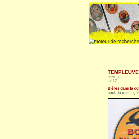
TEMPLEUVE E
fermé (4)
tél 12
Bières dans la col
bock du retour, ger