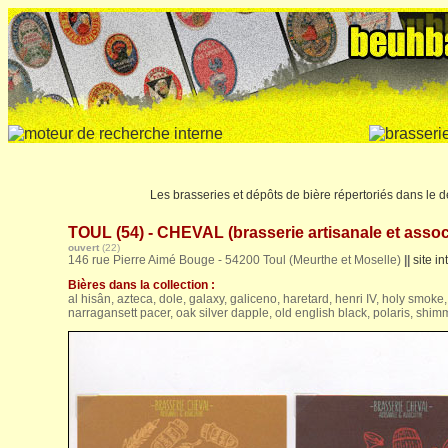
Les brasseries et dépôts de bière répertoriés dans le 
TOUL (54) - CHEVAL (brasserie artisanale et assoc
ouvert
(22)
146 rue Pierre Aimé Bouge - 54200 Toul (Meurthe et Moselle)
||
site in
Bières dans la collection :
al hisân, azteca, dole, galaxy, galiceno, haretard, henri IV, holy smok
narragansett pacer, oak silver dapple, old english black, polaris, shimme